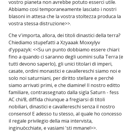
vostro pianeta non avrebbe potuto esserci utile.
Abbiamo così temporaneamente lasciato i nostri
blasoni in attesa che la vostra stoltezza produca la
vostra stessa distruzione>>.
Che v'importa, allora, dei titoli dinastici della terra?
Chiediamo stupefatti a Xzyaaak Moxxylyv
d'yppazyk: <<Su un punto dobbiamo essere chiari:
fino a quando ci saranno degli uomini sulla Terra (e
tutti devono saperlo), gli unici titolari di imperi,
casate, ordini monastici e cavallereschi siamo noi e
solo noi saturniani, per diritto stellare e perché
siamo arrivati primi, e che diamine! Il nostro editto
familiare, contrassegnato dalla sigla Saturn - fess
AC chi/8, diffida chiunque a fregiarsi di titoli
nobiliari, dinastici e cavallereschi senza il nostro
consenso! E adesso tu stesso, al quale ho concesso
il regale privilegio della mia intervista,
inginuòcchiate, e vasiami 'sti mmane!>>.