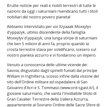
Brutte notizie per reali e nobili terrestri di tutte le
nazioni: da oggi i saturniani rivendicano tutti i titoli
nobiliari del nostro povero pianeta!
Abbiamo intervistato per voi Xzyaaak Moxxylyv
d'yppazyk, ultimo discendente della famiglia
Moxxylyv d'yppazyk, una lunga stirpe di saturniani
che ben 5 milioni di anni fa, proprio quando la
crosta terrestre stava per solidificarsi, scesero sul
nostro pianeta azzurro e vi fondarono un impero.
Venuto a conoscenza delle ultime vicende dei
Savoia, disgustato dagli spinelli fumati dal principe
William in Inghilterra, scosso infine dalla visione del
sito dell'Ordine militare ed ospedaliere di San
Giovanni d'Acri e S. Tommaso (www.ord-sgast.it/), il
giovane saturniano, che vanta l'invidiabile titolo di
Gran Cavalier Terrestre della Uallera Azzurra,
appartenente al Sovrano Ordine delle Sacre Sfere di