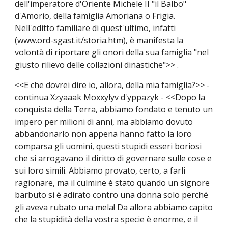
dell'imperatore d'Oriente Michele II "il Balbo"
d'Amorio, della famiglia Amoriana o Frigia.
Nell'editto familiare di quest'ultimo, infatti
(www.ord-sgast.it/storia.htm), è manifesta la
volontà di riportare gli onori della sua famiglia "nel
giusto rilievo delle collazioni dinastiche">> .
<<E che dovrei dire io, allora, della mia famiglia?>> -
continua Xzyaaak Moxxylyv d'yppazyk - <<Dopo la
conquista della Terra, abbiamo fondato e tenuto un
impero per milioni di anni, ma abbiamo dovuto
abbandonarlo non appena hanno fatto la loro
comparsa gli uomini, questi stupidi esseri boriosi
che si arrogavano il diritto di governare sulle cose e
sui loro simili. Abbiamo provato, certo, a farli
ragionare, ma il culmine è stato quando un signore
barbuto si è adirato contro una donna solo perché
gli aveva rubato una mela! Da allora abbiamo capito
che la stupidità della vostra specie è enorme, e il