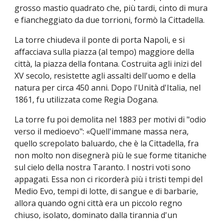
grosso mastio quadrato che, più tardi, cinto di mura
e fiancheggiato da due torrioni, formò la Cittadella.
La torre chiudeva il ponte di porta Napoli, e si
affacciava sulla piazza (al tempo) maggiore della
città, la piazza della fontana. Costruita agli inizi del
XV secolo, resistette agli assalti dell'uomo e della
natura per circa 450 anni. Dopo l'Unità d'Italia, nel
1861, fu utilizzata come Regia Dogana.
La torre fu poi demolita nel 1883 per motivi di "odio
verso il medioevo": «Quell'immane massa nera,
quello screpolato baluardo, che è la Cittadella, fra
non molto non disegnerà più le sue forme titaniche
sul cielo della nostra Taranto. I nostri voti sono
appagati. Essa non ci ricorderà più i tristi tempi del
Medio Evo, tempi di lotte, di sangue e di barbarie,
allora quando ogni città era un piccolo regno
chiuso, isolato, dominato dalla tirannia d'un