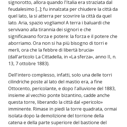
signorotto, allora quando l'Italia era straziata dal
feudalesimo [...]; fu innalzata per chiudere la città da
quel lato, la si atterra per scovrire la città da quel
lato. Aria, spazio vogliamo! A terra i baluardi che
servivano alla tirannia dei signori e che
significavano forza e potere: la forza e il potere che
aborriamo. Ora non si ha più bisogno di torri e
merli, ora che la febbre di libertà brucia»
(dall'articolo La Cittadella, in «La sferza», anno II, n.
13, 7 ottobre 1883).
Dell'intero complesso, infatti, solo una delle torri
cilindriche poste al lato del mastio era, a fine
Ottocento, pericolante, e dopo l'alluvione del 1883,
insieme al vecchio ponte bizantino, cadde anche
questa torre, liberando la città dal «pericolo»
imminente. Rimase in piedi la torre quadrata, ormai
isolata dopo la demolizione del torrione della
catena e della parte superiore del bastione del