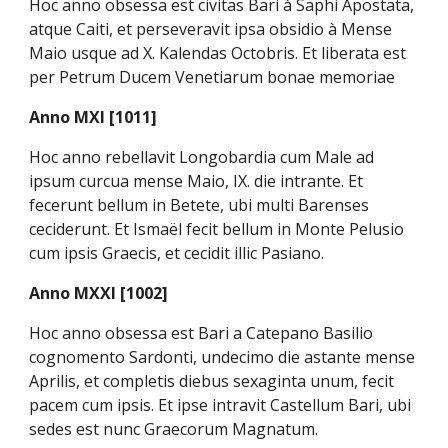
Hoc anno obsessa est civitas Bari à Saphi Apostata,
atque Caiti, et perseveravit ipsa obsidio à Mense
Maio usque ad X. Kalendas Octobris. Et liberata est
per Petrum Ducem Venetiarum bonae memoriae
Anno MXI [1011]
Hoc anno rebellavit Longobardia cum Male ad
ipsum curcua mense Maio, IX. die intrante. Et
fecerunt bellum in Betete, ubi multi Barenses
ceciderunt. Et Ismaël fecit bellum in Monte Pelusio
cum ipsis Graecis, et cecidit illic Pasiano.
Anno MXXI [1002]
Hoc anno obsessa est Bari a Catepano Basilio
cognomento Sardonti, undecimo die astante mense
Aprilis, et completis diebus sexaginta unum, fecit
pacem cum ipsis. Et ipse intravit Castellum Bari, ubi
sedes est nunc Graecorum Magnatum.