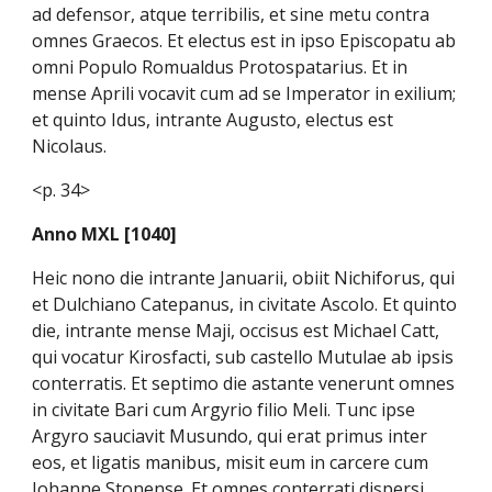
ad defensor, atque terribilis, et sine metu contra
omnes Graecos. Et electus est in ipso Episcopatu ab
omni Populo Romualdus Protospatarius. Et in
mense Aprili vocavit cum ad se Imperator in exilium;
et quinto Idus, intrante Augusto, electus est
Nicolaus.
<p. 34>
Anno MXL [1040]
Heic nono die intrante Januarii, obiit Nichiforus, qui
et Dulchiano Catepanus, in civitate Ascolo. Et quinto
die, intrante mense Maji, occisus est Michael Catt,
qui vocatur Kirosfacti, sub castello Mutulae ab ipsis
conterratis. Et septimo die astante venerunt omnes
in civitate Bari cum Argyrio filio Meli. Tunc ipse
Argyro sauciavit Musundo, qui erat primus inter
eos, et ligatis manibus, misit eum in carcere cum
Iohanne Stonense. Et omnes conterrati dispersi