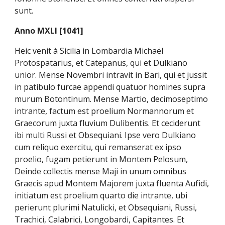
sunt.
Anno MXLI [1041]
Heic venit à Sicilia in Lombardia Michaël
Protospatarius, et Catepanus, qui et Dulkiano
unior. Mense Novembri intravit in Bari, qui et jussit
in patibulo furcae appendi quatuor homines supra
murum Botontinum. Mense Martio, decimoseptimo
intrante, factum est proelium Normannorum et
Graecorum juxta fluvium Dulibentis. Et ceciderunt
ibi multi Russi et Obsequiani. Ipse vero Dulkiano
cum reliquo exercitu, qui remanserat ex ipso
proelio, fugam petierunt in Montem Pelosum,
Deinde collectis mense Maji in unum omnibus
Graecis apud Montem Majorem juxta fluenta Aufidi,
initiatum est proelium quarto die intrante, ubi
perierunt plurimi Natulicki, et Obsequiani, Russi,
Trachici, Calabrici, Longobardi, Capitantes. Et