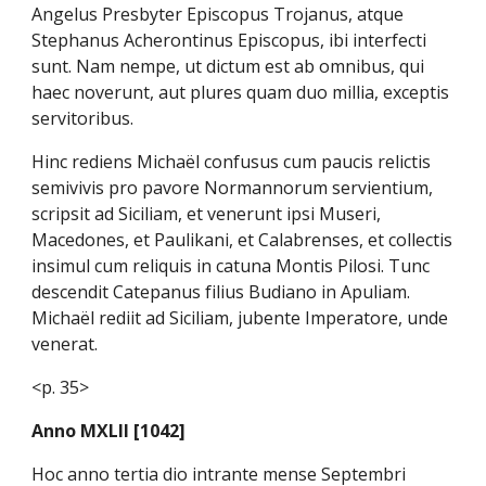
Angelus Presbyter Episcopus Trojanus, atque
Stephanus Acherontinus Episcopus, ibi interfecti
sunt. Nam nempe, ut dictum est ab omnibus, qui
haec noverunt, aut plures quam duo millia, exceptis
servitoribus.
Hinc rediens Michaël confusus cum paucis relictis
semivivis pro pavore Normannorum servientium,
scripsit ad Siciliam, et venerunt ipsi Museri,
Macedones, et Paulikani, et Calabrenses, et collectis
insimul cum reliquis in catuna Montis Pilosi. Tunc
descendit Catepanus filius Budiano in Apuliam.
Michaël rediit ad Siciliam, jubente Imperatore, unde
venerat.
<p. 35>
Anno MXLII [1042]
Hoc anno tertia dio intrante mense Septembri