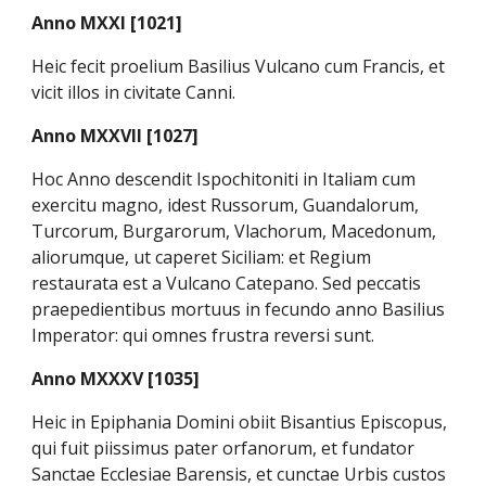
Anno MXXI [1021]
Heic fecit proelium Basilius Vulcano cum Francis, et
vicit illos in civitate Canni.
Anno MXXVII [1027]
Hoc Anno descendit Ispochitoniti in Italiam cum
exercitu magno, idest Russorum, Guandalorum,
Turcorum, Burgarorum, Vlachorum, Macedonum,
aliorumque, ut caperet Siciliam: et Regium
restaurata est a Vulcano Catepano. Sed peccatis
praepedientibus mortuus in fecundo anno Basilius
Imperator: qui omnes frustra reversi sunt.
Anno MXXXV [1035]
Heic in Epiphania Domini obiit Bisantius Episcopus,
qui fuit piissimus pater orfanorum, et fundator
Sanctae Ecclesiae Barensis, et cunctae Urbis custos