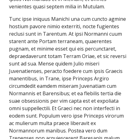
venientes quasi septem milia in Mutulam.
Tunc ipse iniquus Manichi una cum cuncto agmine
hostium pavore nimio exterriti, nocte fugientes
reclusi sunt in Tarentum. At ipsi Normanni cuum
starent ante Portam terraneam, quaerentes
pugnam, et minime esset qui eis percunctaret,
depraedaverunt totam Terram Oriae, et sic reversi
sunt ad sua. Mense quidem Julio miseri
Juvenatienses, peracto foedere cum ipsis Graecis
manentibus, in Trane, ipse Princeps Argiro
circumdedit eamdem miseram Juvenatiam cum
Normannis et Barensibus; et ea flebilis tertia die
suae obsessionis per vim capta est et expoliata
omni suppellectili. Et Graeci nec non interfecti in
eodem sunt. Populum vero ipse Princeps virorum
ac mulierum multa praece liberavit ex
Normannorum manibus. Postea vero dum
Trenenses non acquiescerent Baresanis malum