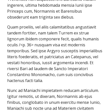
ingerere, ultima hebdomada mensia Iunii ipse
Princeps cum, Normannis et Barensibus
obsederunt eam triginta sex diebus.
Quam proeliis, vel aliis calamitatibus angustiavit
tandem fortiter, nam talem Turrem ex strue
lignorum ibidem componere fecit, qualis humanis
oculis /<p. 36> nusquam visa est modernis
temporibus. Sed ipse Argyro susceptis imperialibus
literis foederatis, et patriciatus an Catepanus, vel
vestati honoribus, iussit argomenta incendi. Et
riversi Bari ad laudem de Sancto Imperatori
Constantino Monomacho, cum suis concivibus
hactenus facti talia.
Nunc ad Maniachi impietatem reducam articulum.
Igitur remotis, ut dixeram, Normannis ab ejus
finibus, conglobato in unum exercitu mense Iunio,
Maniachi sub nocte una ad Materiem civitatem