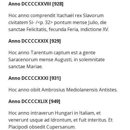
Anno DCCCCXXVIII [928]
Hoc anno comprendit Itachaël rex Slavorum
civitatem Si- /<p. 32> pontum mense Julio, die
sanctae Felicitatis, fecunda Feria, indictione XV.
Anno DCCCCXXIX [929]
Hoc anno Tarentum captum est a gente
Saracenorum mense Augusti, in solemnitate
sanctae Mariae.
Anno DCCCCXXXI [931]
Hoc anno obiit Ambrosius Mediolanensis Antistes.
Anno DCCCCXLIX [949]
Hoc anno intraverun Hungari in Italiam, et
venerunt usque ad Idrontum, et fuit interitus. Et
Placipodi obsedit Cupersanum.