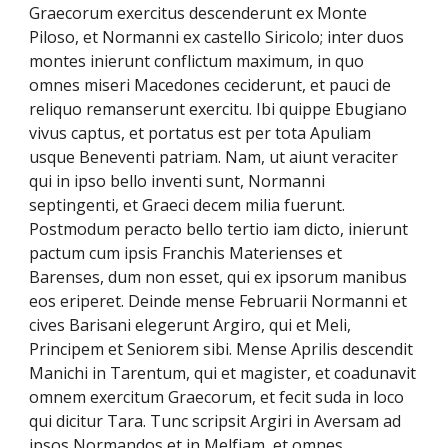
Graecorum exercitus descenderunt ex Monte
Piloso, et Normanni ex castello Siricolo; inter duos
montes inierunt conflictum maximum, in quo
omnes miseri Macedones ceciderunt, et pauci de
reliquo remanserunt exercitu. Ibi quippe Ebugiano
vivus captus, et portatus est per tota Apuliam
usque Beneventi patriam. Nam, ut aiunt veraciter
qui in ipso bello inventi sunt, Normanni
septingenti, et Graeci decem milia fuerunt.
Postmodum peracto bello tertio iam dicto, inierunt
pactum cum ipsis Franchis Materienses et
Barenses, dum non esset, qui ex ipsorum manibus
eos eriperet. Deinde mense Februarii Normanni et
cives Barisani elegerunt Argiro, qui et Meli,
Principem et Seniorem sibi. Mense Aprilis descendit
Manichi in Tarentum, qui et magister, et coadunavit
omnem exercitum Graecorum, et fecit suda in loco
qui dicitur Tara. Tunc scripsit Argiri in Aversam ad
ipsos Normandos et in Melfiam, et omnes