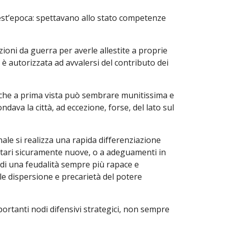
quest’epoca: spettavano allo stato competenze
izioni da guerra per averle allestite a proprie
li è autorizzata ad avvalersi del contributo dei
tà che a prima vista può sembrare munitissima e
dava la città, ad eccezione, forse, del lato sul
onale si realizza una rapida differenziazione
litari sicuramente nuove, o a adeguamenti in
i di una feudalità sempre più rapace e
le dispersione e precarietà del potere
ortanti nodi difensivi strategici, non sempre