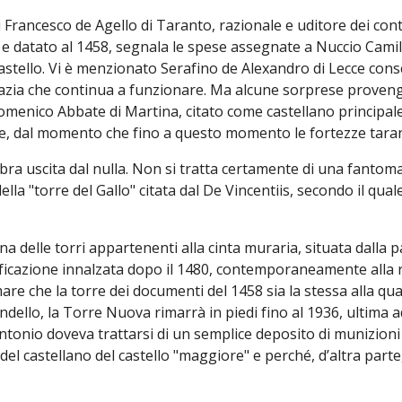
Francesco de Agello di Taranto, razionale e uditore dei cont
i e datato al 1458, segnala le spese assegnate a Nuccio Camil
astello. Vi è menzionato Serafino de Alexandro di Lecce conse
razia che continua a funzionare. Ma alcune sorprese provengo
omenico Abbate di Martina, citato come castellano principale
ere, dal momento che fino a questo momento le fortezze tara
a uscita dal nulla. Non si tratta certamente di una fantomat
ella "torre del Gallo" citata dal De Vincentiis, secondo il qua
 delle torri appartenenti alla cinta muraria, situata dalla p
ficazione innalzata dopo il 1480, contemporaneamente alla r
 che la torre dei documenti del 1458 sia la stessa alla quale
dello, la Torre Nuova rimarrà in piedi fino al 1936, ultima 
Antonio doveva trattarsi di un semplice deposito di munizioni
 del castellano del castello "maggiore" e perché, d’altra parte