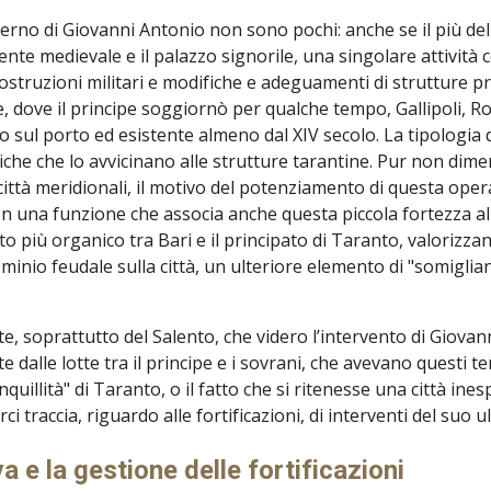
verno di Giovanni Antonio non sono pochi: anche se il più de
nte medievale e il palazzo signorile, una singolare attività c
 costruzioni militari e modifiche e adeguamenti di strutture p
cce, dove il principe soggiornò per qualche tempo, Gallipoli, R
sito sul porto ed esistente almeno dal XIV secolo. La tipologi
iche che lo avvicinano alle strutture tarantine. Pur non dimen
città meridionali, il motivo del potenziamento di questa opera
on una funzione che associa anche questa piccola fortezza alla
 più organico tra Bari e il principato di Taranto, valorizza
nio feudale sulla città, un ulteriore elemento di "somiglianz
itate, soprattutto del Salento, che videro l’intervento di Giova
 dalle lotte tra il principe e i sovrani, che avevano questi t
anquillità" di Taranto, o il fatto che si ritenesse una città in
i traccia, riguardo alle fortificazioni, di interventi del suo 
va e la gestione delle fortificazioni