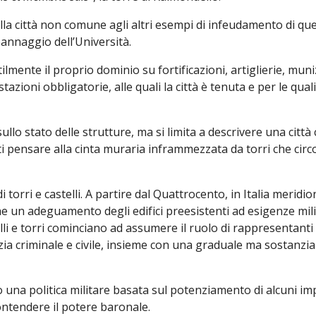
 della città non comune agli altri esempi di infeudamento di 
pannaggio dell’Università.
tilmente il proprio dominio su fortificazioni, artiglierie, mun
tazioni obbligatorie, alle quali la città è tenuta e per le qua
ullo stato delle strutture, ma si limita a descrivere una cit
i pensare alla cinta muraria inframmezzata da torri che circon
torri e castelli. A partire dal Quattrocento, in Italia meridi
che un adeguamento degli edifici preesistenti ad esigenze mi
elli e torri cominciano ad assumere il ruolo di rappresentant
zia criminale e civile, insieme con una graduale ma sostanzia
 una politica militare basata sul potenziamento di alcuni imp
ontendere il potere baronale.