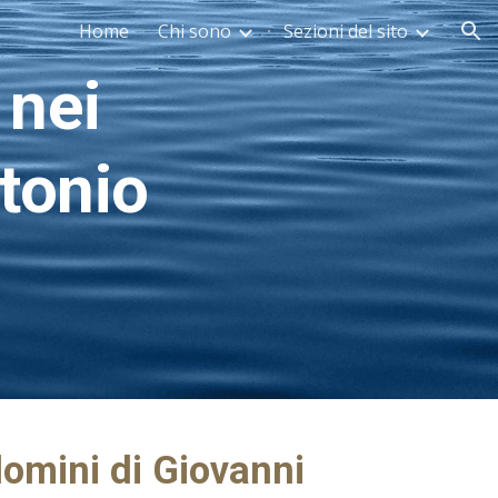
Home
Chi sono
Sezioni del sito
ion
 nei
tonio
 domini di Giovanni