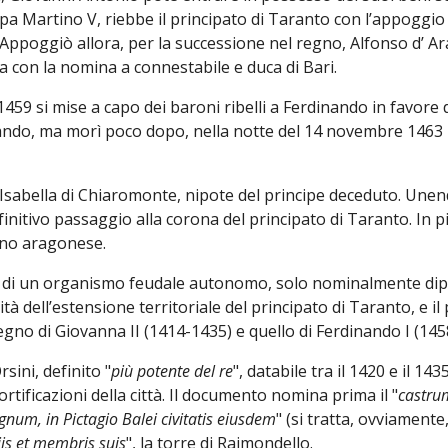
a Martino V, riebbe il principato di Taranto con l’appoggi
II. Appoggiò allora, per la successione nel regno, Alfonso d’ 
a con la nomina a connestabile e duca di Bari.
 1459 si mise a capo dei baroni ribelli a Ferdinando in favore 
inando, ma morì poco dopo, nella notte del 14 novembre 1463 n
Isabella di Chiaromonte, nipote del principe deceduto. Unend
efinitivo passaggio alla corona del principato di Taranto. In 
rano aragonese.
o di un organismo feudale autonomo, solo nominalmente dipe
tà dell’estensione territoriale del principato di Taranto, e il
regno di Giovanna II (1414-1435) e quello di Ferdinando I (14
rsini, definito "
più potente del re
", databile tra il 1420 e il 1
rtificazioni della città. Il documento nomina prima il "
castrum
num, in Pictagio Balei civitatis eiusdem
" (si tratta, ovviamente,
is et membris suis
", la torre di Raimondello.