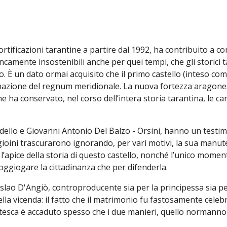
fortificazioni tarantine a partire dal 1992, ha contribuito a
ncamente insostenibili anche per quei tempi, che gli storici ta
no. È un dato ormai acquisito che il primo castello (inteso c
azione del regnum meridionale. La nuova fortezza aragonese 
 ha conservato, nel corso dell’intera storia tarantina, le cara
dello e Giovanni Antonio Del Balzo - Orsini, hanno un testimo
angioini trascurarono ignorando, per vari motivi, la sua manu
 l’apice della storia di questo castello, nonché l’unico moment
soggiogare la cittadinanza che per difenderla.
slao D'Angiò, controproducente sia per la principessa sia per
la vicenda: il fatto che il matrimonio fu fastosamente celebra
tesca è accaduto spesso che i due manieri, quello normanno