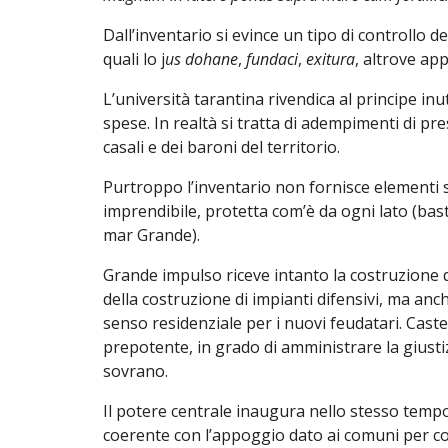
Dall’inventario si evince un tipo di controllo
quali lo j
us dohane
,
fundaci
,
exitura
, altrove ap
L’università tarantina rivendica al principe inu
spese. In realtà si tratta di adempimenti di pres
casali e dei baroni del territorio.
Purtroppo l’inventario non fornisce elementi s
imprendibile, protetta com’è da ogni lato (bast
mar Grande).
Grande impulso riceve intanto la costruzione di 
della costruzione di impianti difensivi, ma an
senso residenziale per i nuovi feudatari. Cast
prepotente, in grado di amministrare la giusti
sovrano.
Il potere centrale inaugura nello stesso tempo
coerente con l’appoggio dato ai comuni per c