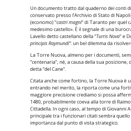
Un documento tratto dal quaderno dei conti di 
conservato presso l’Archivio di Stato di Napol
(economo) "
castri magni
" di Taranto per quel c
medesimo castello». È il segnale di una buroc
Lavello detto castellano della "
Turris Nova
" e D
principis Raymundi
": un bel dilemma da risolv
La Torre Nuova, almeno per i documenti, sembr
"centenaria", né, a causa della sua posizione, d
detta "del Cane".
Citata anche come fortino, la Torre Nuova è una
entrando nel merito, la riporta come una forti
maggiore precisione crediamo si possa affermare
1480, probabilmente coeva alla torre di Raimon
Cittadella. In ogni caso, al tempo di Giovanni 
principale tra i funzionari citati sembra quello
importanza dal punto di vista strategico.