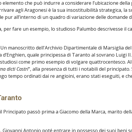
co elemento che può indurre a considerare l’ubicazione della p
rrivare agli Aragonesi è la sua insostituibilità strategica, l
le pur all’interno di un quadro di variazione delle domande d
 per fare un esempio, lo studioso Palumbo descrivesse il c
Un manoscritto dell'Archivio Dipartimentale di Marsiglia del
d’Enghien, quale principessa di Taranto al sovrano Luigi II.
 studiosi come primo esempio di volgare quattrocentesco. Al
na dicti Castri
", alla presenza di tutti i notabili del principato
go tempo ordinati dai re angioini, erano stati eseguiti, e che
 Taranto
il Principato passò prima a Giacomo della Marca, marito della
n, Giovanni Antonio poté entrare in possesso dei suoi beni s