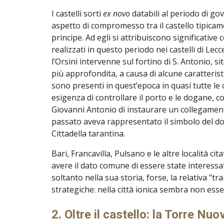
I castelli sorti
ex novo
databili al periodo di go
aspetto di compromesso tra il castello tipicame
principe. Ad egli si attribuiscono significative
realizzati in questo periodo nei castelli di Le
l’Orsini intervenne sul fortino di S. Antonio, 
più approfondita, a causa di alcune caratterist
sono presenti in quest’epoca in quasi tutte le 
esigenza di controllare il porto e le dogane, c
Giovanni Antonio di instaurare un collegamento
passato aveva rappresentato il simbolo del domi
Cittadella tarantina.
Bari, Francavilla, Pulsano e le altre località c
avere il dato comune di essere state interessate
soltanto nella sua storia, forse, la relativa "tr
strategiche: nella città ionica sembra non esserc
2. Oltre il castello: la Torre Nuo