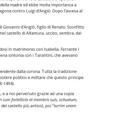
o della madre ed ebbe molta importanza a
Aragona contro Luigi d’Angiò. Dopo l’ascesa al
di Giovanni d’Angiò, figlio di Renato. Sconfitto
el castello di Altamura, ucciso, sembra, dai
osi in matrimonio con Isabella, Ferrante I
piena sintonia con i Tarantini, che avevano
ndente dalla corona. Tutta la tradizione
 potere politico e militare che questo principe
58-1494).
435, e a noi pervenuto grazie ad una copia
 cum fortelliciis et membris suis, scituatum,
 del castello più antico), poi "
turrim unam