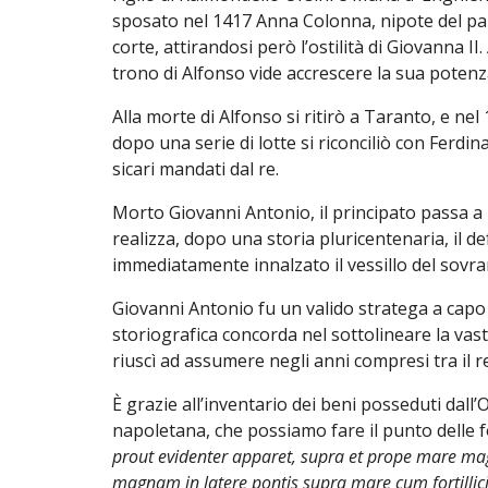
sposato nel 1417 Anna Colonna, nipote del pap
corte, attirandosi però l’ostilità di Giovanna 
trono di Alfonso vide accrescere la sua potenz
Alla morte di Alfonso si ritirò a Taranto, e nel
dopo una serie di lotte si riconciliò con Ferd
sicari mandati dal re.
Morto Giovanni Antonio, il principato passa a 
realizza, dopo una storia pluricentenaria, il d
immediatamente innalzato il vessillo del sov
Giovanni Antonio fu un valido stratega a cap
storiografica concorda nel sottolineare la vasti
riuscì ad assumere negli anni compresi tra il 
È grazie all’inventario dei beni posseduti dall’O
napoletana, che possiamo fare il punto delle fo
prout evidenter apparet, supra et prope mare mag
magnam in latere pontis supra mare cum fortillici