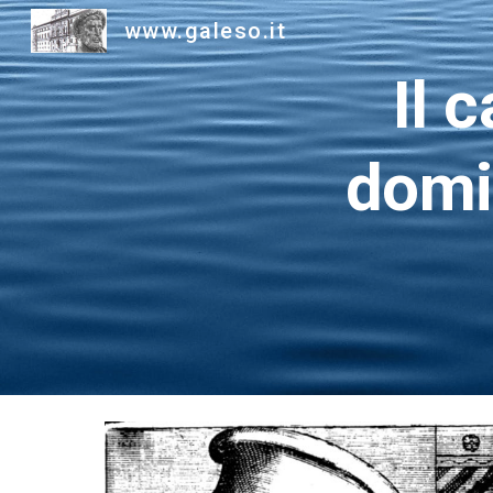
www.galeso.it
Sk
Il 
domi