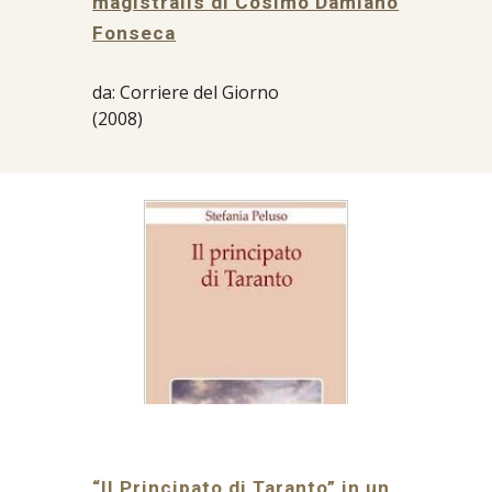
magistralis di Cosimo Damiano
Fonseca
da: Corriere del Giorno
(2008)
“Il Principato di Taranto” in un