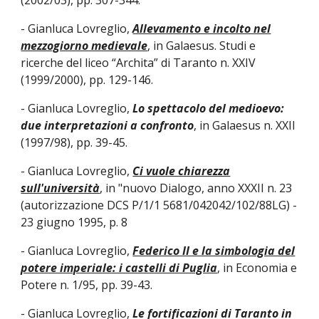
(2002/03), pp. 307-344.
- Gianluca Lovreglio,
Allevamento e incolto nel
mezzogiorno medievale
, in Galaesus. Studi e
ricerche del liceo “Archita” di Taranto n. XXIV
(1999/2000), pp. 129-146.
- Gianluca Lovreglio,
Lo spettacolo del medioevo:
due interpretazioni a confronto
, in Galaesus n. XXII
(1997/98), pp. 39-45.
- Gianluca Lovreglio,
Ci vuole chiarezza
sull'università
, in "nuovo Dialogo, anno XXXII n. 23
(autorizzazione DCS P/1/1 5681/042042/102/88LG) -
23 giugno 1995, p. 8
- Gianluca Lovreglio,
Federico II e la simbologia del
potere imperiale: i castelli di Puglia
, in Economia e
Potere n. 1/95, pp. 39-43.
- Gianluca Lovreglio,
Le fortificazioni di Taranto in