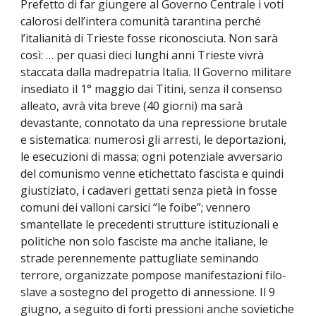
Prefetto di far giungere al Governo Centrale i voti
calorosi dell’intera comunità tarantina perché
l’italianità di Trieste fosse riconosciuta. Non sarà
così: … per quasi dieci lunghi anni Trieste vivrà
staccata dalla madrepatria Italia. Il Governo militare
insediato il 1° maggio dai Titini, senza il consenso
alleato, avrà vita breve (40 giorni) ma sarà
devastante, connotato da una repressione brutale
e sistematica: numerosi gli arresti, le deportazioni,
le esecuzioni di massa; ogni potenziale avversario
del comunismo venne etichettato fascista e quindi
giustiziato, i cadaveri gettati senza pietà in fosse
comuni dei valloni carsici “le foibe”; vennero
smantellate le precedenti strutture istituzionali e
politiche non solo fasciste ma anche italiane, le
strade perennemente pattugliate seminando
terrore, organizzate pompose manifestazioni filo-
slave a sostegno del progetto di annessione. Il 9
giugno, a seguito di forti pressioni anche sovietiche