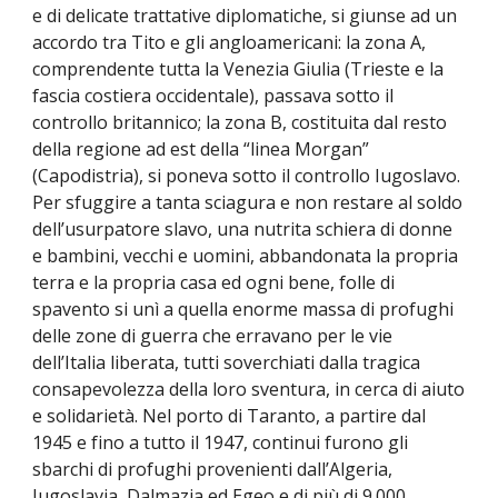
e di delicate trattative diplomatiche, si giunse ad un
accordo tra Tito e gli angloamericani: la zona A,
comprendente tutta la Venezia Giulia (Trieste e la
fascia costiera occidentale), passava sotto il
controllo britannico; la zona B, costituita dal resto
della regione ad est della “linea Morgan”
(Capodistria), si poneva sotto il controllo Iugoslavo.
Per sfuggire a tanta sciagura e non restare al soldo
dell’usurpatore slavo, una nutrita schiera di donne
e bambini, vecchi e uomini, abbandonata la propria
terra e la propria casa ed ogni bene, folle di
spavento si unì a quella enorme massa di profughi
delle zone di guerra che erravano per le vie
dell’Italia liberata, tutti soverchiati dalla tragica
consapevolezza della loro sventura, in cerca di aiuto
e solidarietà. Nel porto di Taranto, a partire dal
1945 e fino a tutto il 1947, continui furono gli
sbarchi di profughi provenienti dall’Algeria,
Iugoslavia, Dalmazia ed Egeo e di più di 9.000